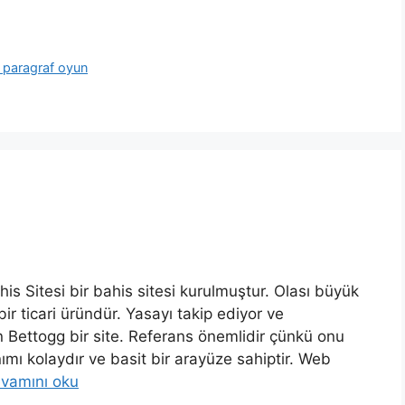
 paragraf oyun
s Sitesi bir bahis sitesi kurulmuştur. Olası büyük
 bir ticari üründür. Yasayı takip ediyor ve
 Bettogg bir site. Referans önemlidir çünkü onu
ımı kolaydır ve basit bir arayüze sahiptir. Web
vamını oku