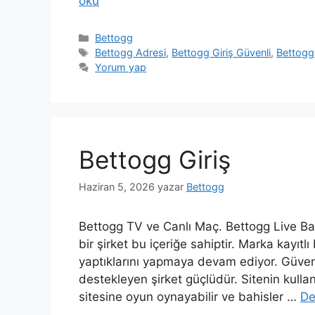
oku
Kategoriler
Bettogg
Etiketler
Bettogg Adresi
,
Bettogg Giriş Güvenli
,
Bettogg
Yorum yap
Bettogg Giriş
Haziran 5, 2026
yazar
Bettogg
Bettogg TV ve Canlı Maç. Bettogg Live Bahi
bir şirket bu içeriğe sahiptir. Marka kayıtlı
yaptıklarını yapmaya devam ediyor. Güven
destekleyen şirket güçlüdür. Sitenin kullan
sitesine oyun oynayabilir ve bahisler …
De