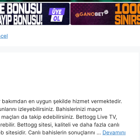
er bakımdan en uygun şekilde hizmet vermektedir.
larını izleyebilirsiniz. Bahislerinizi maçın
z maçları da takip edebilirsiniz. Bettogg Live TV,
ebilir. Bettogg sitesi, kaliteli ve daha fazla canlı
b sitesidir. Canlı bahislerin sonuçlarını …
Devamını