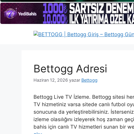
İçeriğe
atla
Bettogg Adresi
Haziran 12, 2026
yazar
Bettogg
Bettogg Live TV İzleme. Bettogg sitesi h
TV hizmetiniz varsa sitede canlı futbol oyun
sonucuna da yerleştirebilirsiniz. İsterseni
izleme olasılığını izleyerek hoş zaman geçir
bahis için canlı TV hizmetleri sunan bir we